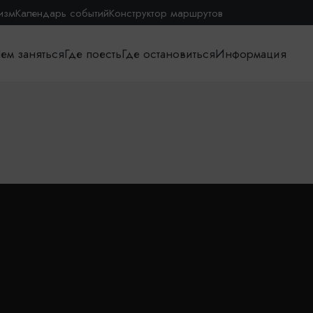
изм
Календарь событий
Конструктор маршрутов
ем заняться
Где поесть
Где остановиться
Информация