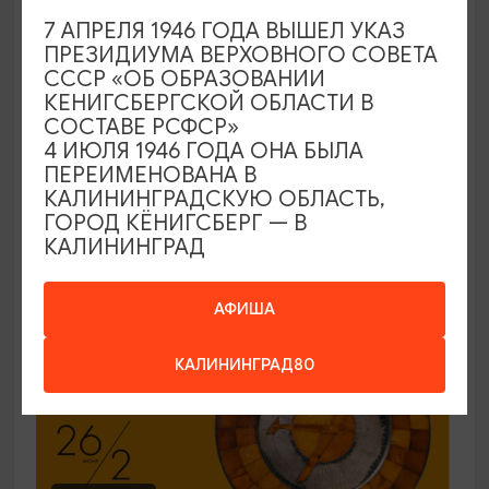
7 АПРЕЛЯ 1946 ГОДА ВЫШЕЛ УКАЗ
ЭКСКУРСИИ УЧРЕЖДЕНИЙ КУЛЬТУРЫ
ПРЕЗИДИУМА ВЕРХОВНОГО СОВЕТА
СССР «ОБ ОБРАЗОВАНИИ
Код города. История в символах
КЕНИГСБЕРГСКОЙ ОБЛАСТИ В
СОСТАВЕ РСФСР»
25.06.2026 - 30.09.2026, ПН-ПТ в 12:00
4 ИЮЛЯ 1946 ГОДА ОНА БЫЛА
Калининград, Музей янтаря
ПЕРЕИМЕНОВАНА В
КАЛИНИНГРАДСКУЮ ОБЛАСТЬ,
ГОРОД КЁНИГСБЕРГ — В
КАЛИНИНГРАД
ОТ 150₽
ПУШКИНСКАЯ КАРТА
АФИША
КАЛИНИНГРАД80