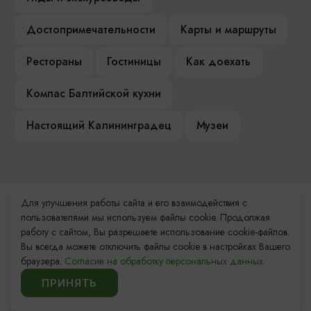
Достопримечательности
Карты и маршруты
Рестораны
Гостиницы
Как доехать
Компас Балтийской кухни
Настоящий Калининградец
Музеи
Для улучшения работы сайта и его взаимодействия с
Контакты Туристского
пользователями мы используем файлы cookie. Продолжая
информационного центра
работу с сайтом, Вы разрешаете использование cookie-файлов.
Вы всегда можете отключить файлы cookie в настройках Вашего
+7 (4012) 555-200
браузера.
Согласие на обработку персональных данных.
ПРИНЯТЬ
8 (800) 200-55-39