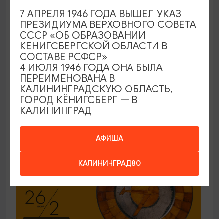
7 АПРЕЛЯ 1946 ГОДА ВЫШЕЛ УКАЗ
ЭКСКУРСИИ УЧРЕЖДЕНИЙ КУЛЬТУРЫ
ПРЕЗИДИУМА ВЕРХОВНОГО СОВЕТА
СССР «ОБ ОБРАЗОВАНИИ
Код города. История в символах
КЕНИГСБЕРГСКОЙ ОБЛАСТИ В
СОСТАВЕ РСФСР»
25.06.2026 - 30.09.2026, ПН-ПТ в 12:00
4 ИЮЛЯ 1946 ГОДА ОНА БЫЛА
Калининград, Музей янтаря
ПЕРЕИМЕНОВАНА В
КАЛИНИНГРАДСКУЮ ОБЛАСТЬ,
ГОРОД КЁНИГСБЕРГ — В
КАЛИНИНГРАД
ОТ 150₽
ПУШКИНСКАЯ КАРТА
АФИША
КАЛИНИНГРАД80