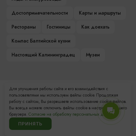
Достопримечательности
Карты и маршруты
Рестораны
Гостиницы
Как доехать
Компас Балтийской кухни
Настоящий Калининградец
Музеи
Для улучшения работы сайта и его взаимодействия с
Контакты Туристского
пользователями мы используем файлы cookie. Продолжая
информационного центра
работу с сайтом, Вы разрешаете использование cookie-файлов.
Вы всегда можете отключить файлы cookie в настройках Вашего
+7 (4012) 555-200
браузера.
Согласие на обработку персональных данных.
ПРИНЯТЬ
8 (800) 200-55-39