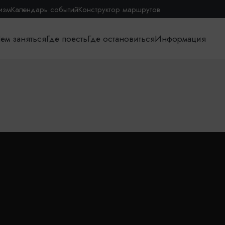
изм
Календарь событий
Конструктор маршрутов
ем заняться
Где поесть
Где остановиться
Информация