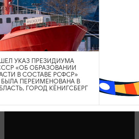
Большой концерт группы «Четыре»
29.08.2026 18:00
Калининград, Калининградская областная филармония
им. Е.Ф. Светланова
ВЫШЕЛ УКАЗ ПРЕЗИДИУМА
СССР «ОБ ОБРАЗОВАНИИ
АСТИ В СОСТАВЕ РСФСР»
ОТ 2400₽
А БЫЛА ПЕРЕИМЕНОВАНА В
ЛАСТЬ, ГОРОД КЁНИГСБЕРГ