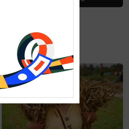
День гуляний по крышам
29.08.2026
Калининград, Музей янтаря
ОТ 800₽