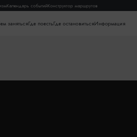
изм
Календарь событий
Конструктор маршрутов
ем заняться
Где поесть
Где остановиться
Информация