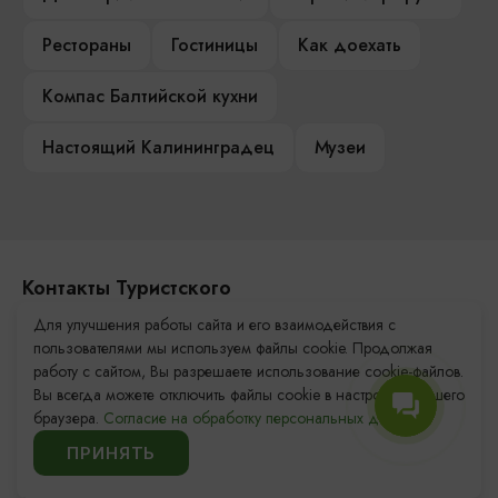
Рестораны
Гостиницы
Как доехать
Компас Балтийской кухни
Настоящий Калининградец
Музеи
Контакты Туристского
информационного центра
Для улучшения работы сайта и его взаимодействия с
пользователями мы используем файлы cookie. Продолжая
+7 (4012) 555-200
работу с сайтом, Вы разрешаете использование cookie-файлов.
Вы всегда можете отключить файлы cookie в настройках Вашего
8 (800) 200-55-39
браузера.
Согласие на обработку персональных данных.
info@visit-kaliningrad.ru
ПРИНЯТЬ