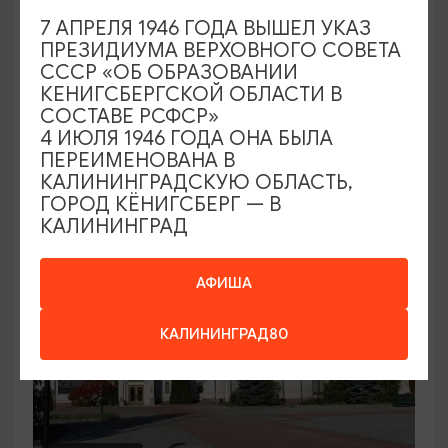
7 АПРЕЛЯ 1946 ГОДА ВЫШЕЛ УКАЗ
Семейный клуб выходного дня в
ПРЕЗИДИУМА ВЕРХОВНОГО СОВЕТА
Морском выставочном центре
СССР «ОБ ОБРАЗОВАНИИ
КЕНИГСБЕРГСКОЙ ОБЛАСТИ В
19.07.2026 - 30.08.2026, СБ 12:00, 13:00
СОСТАВЕ РСФСР»
Светлогорск, Морской выставочный центр г.
4 ИЮЛЯ 1946 ГОДА ОНА БЫЛА
Светлогорск
ПЕРЕИМЕНОВАНА В
КАЛИНИНГРАДСКУЮ ОБЛАСТЬ,
ГОРОД КЁНИГСБЕРГ — В
КАЛИНИНГРАД
АФИША
КАЛИНИНГРАД80