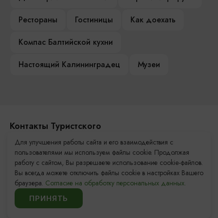
Рестораны
Гостиницы
Как доехать
Компас Балтийской кухни
Настоящий Калининградец
Музеи
Контакты Туристского
информационного центра
Для улучшения работы сайта и его взаимодействия с
пользователями мы используем файлы cookie. Продолжая
+7 (4012) 555-200
работу с сайтом, Вы разрешаете использование cookie-файлов.
Вы всегда можете отключить файлы cookie в настройках Вашего
8 (800) 200-55-39
браузера.
Согласие на обработку персональных данных.
info@visit-kaliningrad.ru
ПРИНЯТЬ