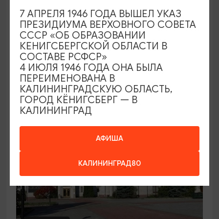
7 АПРЕЛЯ 1946 ГОДА ВЫШЕЛ УКАЗ
Семейный клуб выходного дня в
ПРЕЗИДИУМА ВЕРХОВНОГО СОВЕТА
Морском выставочном центре
СССР «ОБ ОБРАЗОВАНИИ
КЕНИГСБЕРГСКОЙ ОБЛАСТИ В
19.07.2026 - 30.08.2026, СБ 12:00, 13:00
СОСТАВЕ РСФСР»
Светлогорск, Морской выставочный центр г.
4 ИЮЛЯ 1946 ГОДА ОНА БЫЛА
Светлогорск
ПЕРЕИМЕНОВАНА В
КАЛИНИНГРАДСКУЮ ОБЛАСТЬ,
ГОРОД КЁНИГСБЕРГ — В
КАЛИНИНГРАД
АФИША
КАЛИНИНГРАД80