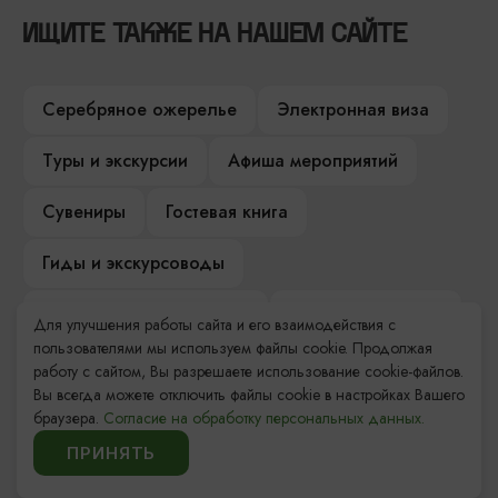
ИЩИТЕ ТАКЖЕ НА НАШЕМ САЙТЕ
Серебряное ожерелье
Электронная виза
Туры и экскурсии
Афиша мероприятий
Сувениры
Гостевая книга
Гиды и экскурсоводы
Достопримечательности
Карты и маршруты
Для улучшения работы сайта и его взаимодействия с
пользователями мы используем файлы cookie. Продолжая
Рестораны
Гостиницы
Как доехать
работу с сайтом, Вы разрешаете использование cookie-файлов.
Вы всегда можете отключить файлы cookie в настройках Вашего
Компас Балтийской кухни
браузера.
Согласие на обработку персональных данных.
ПРИНЯТЬ
Настоящий Калининградец
Музеи