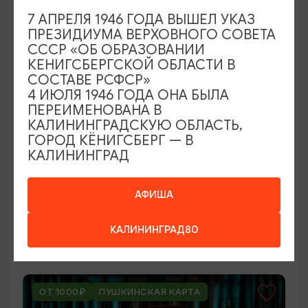
ОТ 250₽
7 АПРЕЛЯ 1946 ГОДА ВЫШЕЛ УКАЗ
ПРЕЗИДИУМА ВЕРХОВНОГО СОВЕТА
СССР «ОБ ОБРАЗОВАНИИ
КЕНИГСБЕРГСКОЙ ОБЛАСТИ В
СОСТАВЕ РСФСР»
4 ИЮЛЯ 1946 ГОДА ОНА БЫЛА
ПЕРЕИМЕНОВАНА В
КАЛИНИНГРАДСКУЮ ОБЛАСТЬ,
ГОРОД КЁНИГСБЕРГ — В
КАЛИНИНГРАД
ВЫСТАВКИ
Оставленный багаж
АФИША
02.08.2026 - 22.08.2026
КАЛИНИНГРАД80
Светлогорск, Арт-пространство «Янтарь-холл»
ОТ 1000₽
ПУШКИНСКАЯ КАРТА