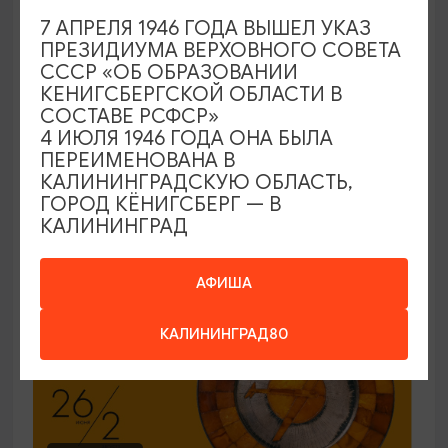
7 АПРЕЛЯ 1946 ГОДА ВЫШЕЛ УКАЗ
ЭКСКУРСИИ УЧРЕЖДЕНИЙ КУЛЬТУРЫ
ПРЕЗИДИУМА ВЕРХОВНОГО СОВЕТА
СССР «ОБ ОБРАЗОВАНИИ
Код города. История в символах
КЕНИГСБЕРГСКОЙ ОБЛАСТИ В
СОСТАВЕ РСФСР»
25.06.2026 - 30.09.2026, ПН-ПТ в 12:00
4 ИЮЛЯ 1946 ГОДА ОНА БЫЛА
Калининград, Музей янтаря
ПЕРЕИМЕНОВАНА В
КАЛИНИНГРАДСКУЮ ОБЛАСТЬ,
ГОРОД КЁНИГСБЕРГ — В
КАЛИНИНГРАД
ОТ 150₽
ПУШКИНСКАЯ КАРТА
АФИША
КАЛИНИНГРАД80