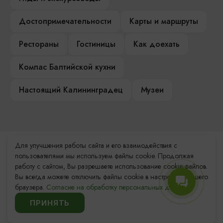
Достопримечательности
Карты и маршруты
Рестораны
Гостиницы
Как доехать
Компас Балтийской кухни
Настоящий Калининградец
Музеи
Для улучшения работы сайта и его взаимодействия с
Контакты Туристского
пользователями мы используем файлы cookie. Продолжая
информационного центра
работу с сайтом, Вы разрешаете использование cookie-файлов.
Вы всегда можете отключить файлы cookie в настройках Вашего
+7 (4012) 555-200
браузера.
Согласие на обработку персональных данных.
ПРИНЯТЬ
8 (800) 200-55-39