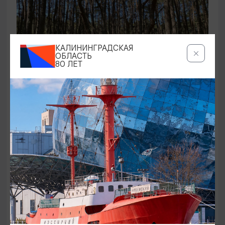
КАЛИНИНГРАДСКАЯ
ОБЛАСТЬ
80 ЛЕТ
ЭКСКУРСИИ УЧРЕЖДЕНИЙ КУЛЬТУРЫ
Аудиоспектакль «Истории Куршской
косы»
01.02.2026 - 31.12.2026, 13:00
Куршская коса
ОТ 2500₽