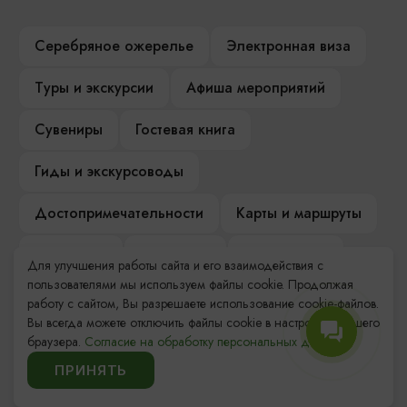
Серебряное ожерелье
Электронная виза
Туры и экскурсии
Афиша мероприятий
Сувениры
Гостевая книга
Гиды и экскурсоводы
Достопримечательности
Карты и маршруты
Рестораны
Гостиницы
Как доехать
Для улучшения работы сайта и его взаимодействия с
пользователями мы используем файлы cookie. Продолжая
Компас Балтийской кухни
работу с сайтом, Вы разрешаете использование cookie-файлов.
Вы всегда можете отключить файлы cookie в настройках Вашего
Настоящий Калининградец
Музеи
браузера.
Согласие на обработку персональных данных.
ПРИНЯТЬ