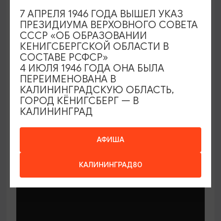
7 АПРЕЛЯ 1946 ГОДА ВЫШЕЛ УКАЗ
ПРЕЗИДИУМА ВЕРХОВНОГО СОВЕТА
СССР «ОБ ОБРАЗОВАНИИ
КЕНИГСБЕРГСКОЙ ОБЛАСТИ В
СОСТАВЕ РСФСР»
МАСТЕР-КЛАССЫ
4 ИЮЛЯ 1946 ГОДА ОНА БЫЛА
ПЕРЕИМЕНОВАНА В
КАЛИНИНГРАДСКУЮ ОБЛАСТЬ,
Мастер-классы по керамике Елены
ГОРОД КЁНИГСБЕРГ — В
Бодяковой
КАЛИНИНГРАД
03.02.2026 - 29.12.2026, вторник в 16:00
Калининград, ул. Баранова, 45
АФИША
КАЛИНИНГРАД80
ОТ 200₽