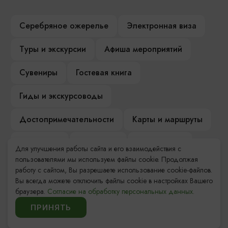
Серебряное ожерелье
Электронная виза
Туры и экскурсии
Афиша мероприятий
Сувениры
Гостевая книга
Гиды и экскурсоводы
Достопримечательности
Карты и маршруты
Рестораны
Гостиницы
Как доехать
Для улучшения работы сайта и его взаимодействия с
пользователями мы используем файлы cookie. Продолжая
Компас Балтийской кухни
работу с сайтом, Вы разрешаете использование cookie-файлов.
Вы всегда можете отключить файлы cookie в настройках Вашего
Настоящий Калининградец
Музеи
браузера.
Согласие на обработку персональных данных.
ПРИНЯТЬ