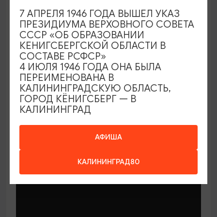
7 АПРЕЛЯ 1946 ГОДА ВЫШЕЛ УКАЗ
ПРЕЗИДИУМА ВЕРХОВНОГО СОВЕТА
СССР «ОБ ОБРАЗОВАНИИ
КЕНИГСБЕРГСКОЙ ОБЛАСТИ В
СОСТАВЕ РСФСР»
МАСТЕР-КЛАССЫ
4 ИЮЛЯ 1946 ГОДА ОНА БЫЛА
ПЕРЕИМЕНОВАНА В
КАЛИНИНГРАДСКУЮ ОБЛАСТЬ,
Мастер-классы по керамике Елены
ГОРОД КЁНИГСБЕРГ — В
Бодяковой
КАЛИНИНГРАД
03.02.2026 - 29.12.2026, вторник в 16:00
Калининград, ул. Баранова, 45
АФИША
КАЛИНИНГРАД80
ОТ 200₽