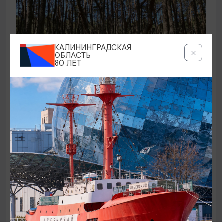
КАЛИНИНГРАДСКАЯ
ОБЛАСТЬ
80 ЛЕТ
ЭКСКУРСИИ УЧРЕЖДЕНИЙ КУЛЬТУРЫ
Аудиоспектакль «Истории Куршской
косы»
01.02.2026 - 31.12.2026, 13:00
Куршская коса
ОТ 2500₽