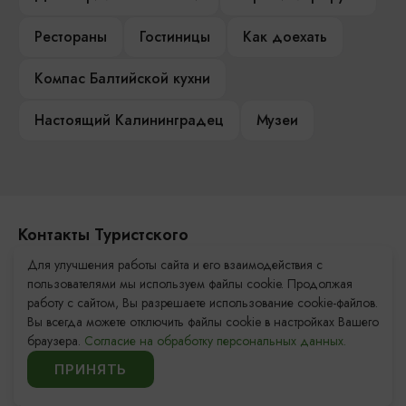
Рестораны
Гостиницы
Как доехать
Компас Балтийской кухни
Настоящий Калининградец
Музеи
Контакты Туристского
информационного центра
Для улучшения работы сайта и его взаимодействия с
пользователями мы используем файлы cookie. Продолжая
+7 (4012) 555-200
работу с сайтом, Вы разрешаете использование cookie-файлов.
Вы всегда можете отключить файлы cookie в настройках Вашего
8 (800) 200-55-39
браузера.
Согласие на обработку персональных данных.
info@visit-kaliningrad.ru
ПРИНЯТЬ