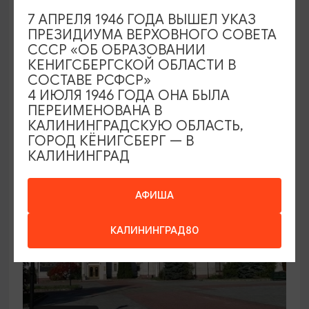
7 АПРЕЛЯ 1946 ГОДА ВЫШЕЛ УКАЗ
Семейный клуб выходного дня в
ПРЕЗИДИУМА ВЕРХОВНОГО СОВЕТА
Морском выставочном центре
СССР «ОБ ОБРАЗОВАНИИ
КЕНИГСБЕРГСКОЙ ОБЛАСТИ В
19.07.2026 - 30.08.2026, СБ 12:00, 13:00
СОСТАВЕ РСФСР»
Светлогорск, Морской выставочный центр г.
4 ИЮЛЯ 1946 ГОДА ОНА БЫЛА
Светлогорск
ПЕРЕИМЕНОВАНА В
КАЛИНИНГРАДСКУЮ ОБЛАСТЬ,
ГОРОД КЁНИГСБЕРГ — В
КАЛИНИНГРАД
АФИША
КАЛИНИНГРАД80