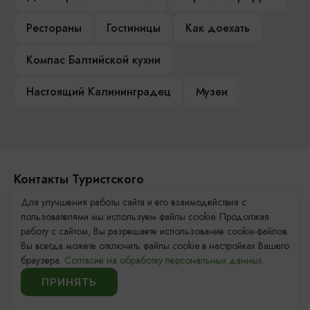
Рестораны
Гостиницы
Как доехать
Компас Балтийской кухни
Настоящий Калининградец
Музеи
Контакты Туристского
информационного центра
Для улучшения работы сайта и его взаимодействия с
пользователями мы используем файлы cookie. Продолжая
+7 (4012) 555-200
работу с сайтом, Вы разрешаете использование cookie-файлов.
Вы всегда можете отключить файлы cookie в настройках Вашего
8 (800) 200-55-39
браузера.
Согласие на обработку персональных данных.
info@visit-kaliningrad.ru
ПРИНЯТЬ