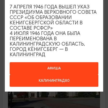
7 АПРЕЛЯ 1946 ГОДА ВЫШЕЛ УКАЗ
Семейный клуб выходного дня в
ПРЕЗИДИУМА ВЕРХОВНОГО СОВЕТА
Морском выставочном центре
СССР «ОБ ОБРАЗОВАНИИ
КЕНИГСБЕРГСКОЙ ОБЛАСТИ В
19.07.2026 - 30.08.2026, СБ 12:00, 13:00
СОСТАВЕ РСФСР»
Светлогорск, Морской выставочный центр г.
4 ИЮЛЯ 1946 ГОДА ОНА БЫЛА
Светлогорск
ПЕРЕИМЕНОВАНА В
КАЛИНИНГРАДСКУЮ ОБЛАСТЬ,
ГОРОД КЁНИГСБЕРГ — В
КАЛИНИНГРАД
АФИША
КАЛИНИНГРАД80