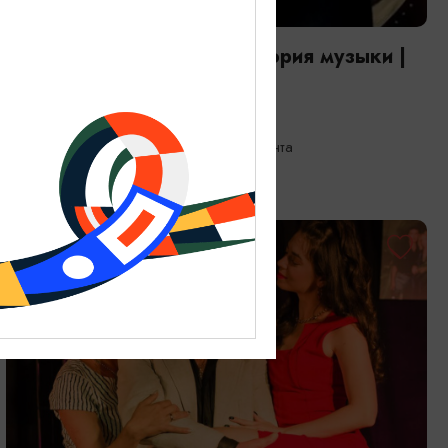
КОНЦЕРТЫ
Территория мира — Территория музыки |
День первый
28.08.2026 20:00
Калининград, Собор на острове Канта
ОТ 1200₽
ПУШКИНСКАЯ КАРТА