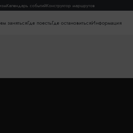
изм
Календарь событий
Конструктор маршрутов
ем заняться
Где поесть
Где остановиться
Информация