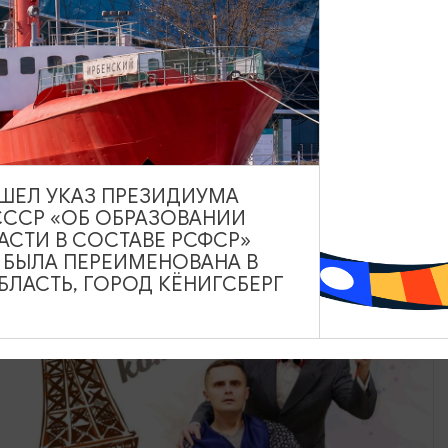
КОНЦЕРТЫ
Джаз сквозь годы
28.08.2026 18:00
Зеленоградск, Кафе «Соленая ворона»
ВЫШЕЛ УКАЗ ПРЕЗИДИУМА
СССР «ОБ ОБРАЗОВАНИИ
АСТИ В СОСТАВЕ РСФСР»
ОТ 200₽
А БЫЛА ПЕРЕИМЕНОВАНА В
ЛАСТЬ, ГОРОД КЁНИГСБЕРГ