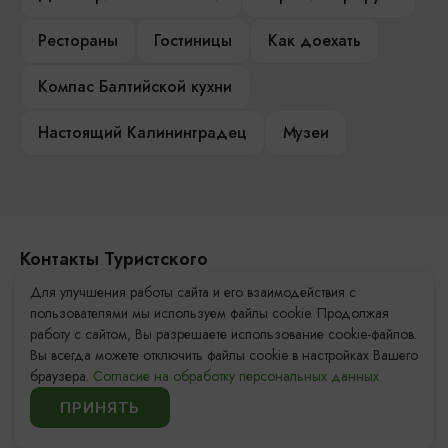
Рестораны
Гостиницы
Как доехать
Компас Балтийской кухни
Настоящий Калининградец
Музеи
Контакты Туристского
информационного центра
Для улучшения работы сайта и его взаимодействия с
пользователями мы используем файлы cookie. Продолжая
+7 (4012) 555-200
работу с сайтом, Вы разрешаете использование cookie-файлов.
Вы всегда можете отключить файлы cookie в настройках Вашего
8 (800) 200-55-39
браузера.
Согласие на обработку персональных данных.
info@visit-kaliningrad.ru
ПРИНЯТЬ