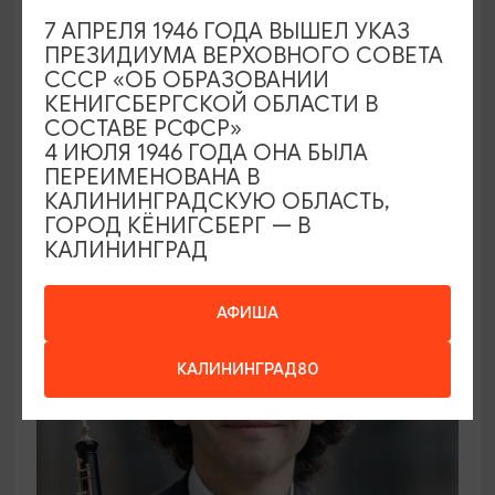
7 АПРЕЛЯ 1946 ГОДА ВЫШЕЛ УКАЗ
ПРЕЗИДИУМА ВЕРХОВНОГО СОВЕТА
ВЫСТАВКИ
СССР «ОБ ОБРАЗОВАНИИ
КЕНИГСБЕРГСКОЙ ОБЛАСТИ В
Солнечное притяжение
СОСТАВЕ РСФСР»
4 ИЮЛЯ 1946 ГОДА ОНА БЫЛА
21.08.2026 - 20.09.2026
ПЕРЕИМЕНОВАНА В
Калининград, Музей янтаря
КАЛИНИНГРАДСКУЮ ОБЛАСТЬ,
ГОРОД КЁНИГСБЕРГ — В
КАЛИНИНГРАД
ОТ 1000₽
АФИША
КАЛИНИНГРАД80