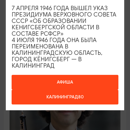
7 АПРЕЛЯ 1946 ГОДА ВЫШЕЛ УКАЗ
ПРЕЗИДИУМА ВЕРХОВНОГО СОВЕТА
ВЫСТАВКИ
СССР «ОБ ОБРАЗОВАНИИ
КЕНИГСБЕРГСКОЙ ОБЛАСТИ В
Солнечное притяжение
СОСТАВЕ РСФСР»
4 ИЮЛЯ 1946 ГОДА ОНА БЫЛА
21.08.2026 - 20.09.2026
ПЕРЕИМЕНОВАНА В
Калининград, Музей янтаря
КАЛИНИНГРАДСКУЮ ОБЛАСТЬ,
ГОРОД КЁНИГСБЕРГ — В
КАЛИНИНГРАД
ОТ 1000₽
АФИША
КАЛИНИНГРАД80