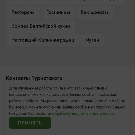
Рестораны
Гостиницы
Как доехать
Компас Балтийской кухни
Настоящий Калининградец
Музеи
Контакты Туристского
информационного центра
Для улучшения работы сайта и его взаимодействия с
пользователями мы используем файлы cookie. Продолжая
+7 (4012) 555-200
работу с сайтом, Вы разрешаете использование cookie-файлов.
Вы всегда можете отключить файлы cookie в настройках Вашего
8 (800) 200-55-39
браузера.
Согласие на обработку персональных данных.
info@visit-kaliningrad.ru
ПРИНЯТЬ