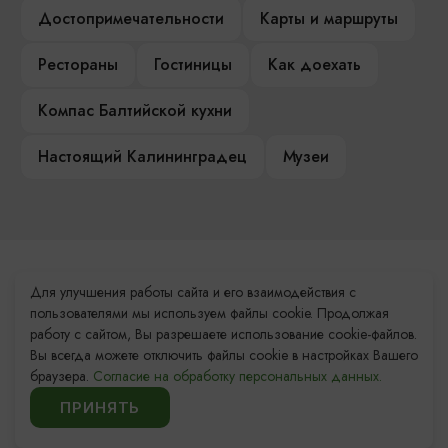
Достопримечательности
Карты и маршруты
Рестораны
Гостиницы
Как доехать
Компас Балтийской кухни
Настоящий Калининградец
Музеи
Контакты Туристского
Для улучшения работы сайта и его взаимодействия с
информационного центра
пользователями мы используем файлы cookie. Продолжая
работу с сайтом, Вы разрешаете использование cookie-файлов.
+7 (4012) 555-200
Вы всегда можете отключить файлы cookie в настройках Вашего
браузера.
Согласие на обработку персональных данных.
8 (800) 200-55-39
ПРИНЯТЬ
info@visit-kaliningrad.ru