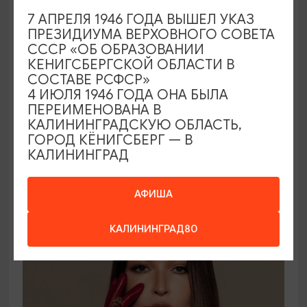
7 АПРЕЛЯ 1946 ГОДА ВЫШЕЛ УКАЗ
ПРЕЗИДИУМА ВЕРХОВНОГО СОВЕТА
СССР «ОБ ОБРАЗОВАНИИ
КОНЦЕРТЫ
КЕНИГСБЕРГСКОЙ ОБЛАСТИ В
СОСТАВЕ РСФСР»
Оркестр CAGMO: Хор Русского Рока
4 ИЮЛЯ 1946 ГОДА ОНА БЫЛА
при свечах
ПЕРЕИМЕНОВАНА В
КАЛИНИНГРАДСКУЮ ОБЛАСТЬ,
21.08.2026 19:00
ГОРОД КЁНИГСБЕРГ — В
КАЛИНИНГРАД
Калининград, Дворец культуры железнодорожников
АФИША
ОТ 2000₽
КАЛИНИНГРАД80