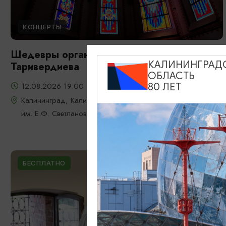
КОНЦЕРТЫ
Шедевры органной музыки: от Баха до
КАЛИНИНГРАД
Таривердиева
ОБЛАСТЬ
12.08.2026 19:00
80 ЛЕТ
Калининград, Калининградская областная филармония
им. Е.Ф. Светланова
БЕСПЛАТНО