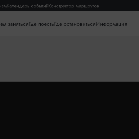
изм
Календарь событий
Конструктор маршрутов
ем заняться
Где поесть
Где остановиться
Информация