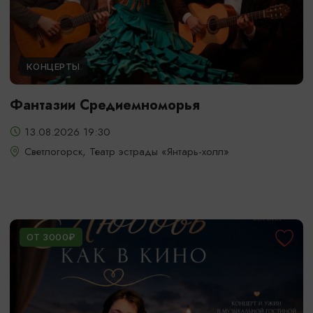
КОНЦЕРТЫ
Фантазии Средиемноморья
13.08.2026 19:30
Светлогорск, Театр эстрады «Янтарь-холл»
ОТ 3000₽