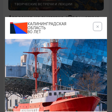
ТВОРЧЕСКИЕ ВСТРЕЧИ И ЛЕКЦИИ
Арт-вечер на выставке «Предметные
страсти»
КАЛИНИНГРАДСКАЯ
ОБЛАСТЬ
80 ЛЕТ
14.08.2026 18:00
Калининград, Калининградский областной музей
изобразительных искусств
ОТ 300₽