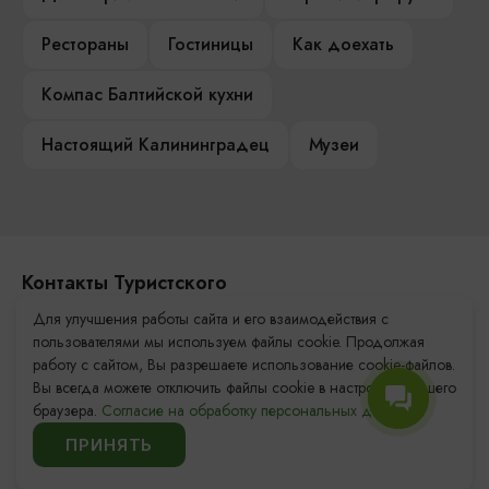
Рестораны
Гостиницы
Как доехать
Компас Балтийской кухни
Настоящий Калининградец
Музеи
Контакты Туристского
информационного центра
Для улучшения работы сайта и его взаимодействия с
пользователями мы используем файлы cookie. Продолжая
+7 (4012) 555-200
работу с сайтом, Вы разрешаете использование cookie-файлов.
Вы всегда можете отключить файлы cookie в настройках Вашего
8 (800) 200-55-39
браузера.
Согласие на обработку персональных данных.
info@visit-kaliningrad.ru
ПРИНЯТЬ