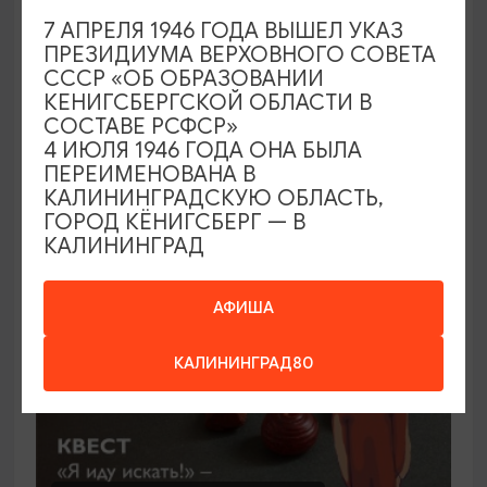
7 АПРЕЛЯ 1946 ГОДА ВЫШЕЛ УКАЗ
СПЕКТАКЛИ
ПРЕЗИДИУМА ВЕРХОВНОГО СОВЕТА
СССР «ОБ ОБРАЗОВАНИИ
Школа счастья
КЕНИГСБЕРГСКОЙ ОБЛАСТИ В
СОСТАВЕ РСФСР»
14.08.2026 - 25.09.2026, 19:00
4 ИЮЛЯ 1946 ГОДА ОНА БЫЛА
Калининград, Калининградский театр эстрады
ПЕРЕИМЕНОВАНА В
КАЛИНИНГРАДСКУЮ ОБЛАСТЬ,
ГОРОД КЁНИГСБЕРГ — В
КАЛИНИНГРАД
ОТ 300₽
АФИША
КАЛИНИНГРАД80