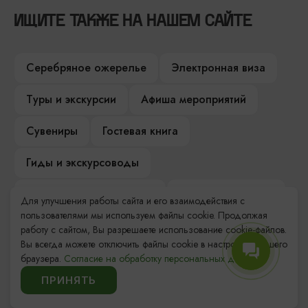
ИЩИТЕ ТАКЖЕ НА НАШЕМ САЙТЕ
Серебряное ожерелье
Электронная виза
Туры и экскурсии
Афиша мероприятий
Сувениры
Гостевая книга
Гиды и экскурсоводы
Достопримечательности
Карты и маршруты
Для улучшения работы сайта и его взаимодействия с
пользователями мы используем файлы cookie. Продолжая
Рестораны
Гостиницы
Как доехать
работу с сайтом, Вы разрешаете использование cookie-файлов.
Вы всегда можете отключить файлы cookie в настройках Вашего
Компас Балтийской кухни
браузера.
Согласие на обработку персональных данных.
ПРИНЯТЬ
Настоящий Калининградец
Музеи