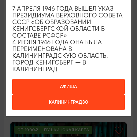
ОТ 250₽
7 АПРЕЛЯ 1946 ГОДА ВЫШЕЛ УКАЗ
ПРЕЗИДИУМА ВЕРХОВНОГО СОВЕТА
СССР «ОБ ОБРАЗОВАНИИ
КЕНИГСБЕРГСКОЙ ОБЛАСТИ В
СОСТАВЕ РСФСР»
4 ИЮЛЯ 1946 ГОДА ОНА БЫЛА
ПЕРЕИМЕНОВАНА В
КАЛИНИНГРАДСКУЮ ОБЛАСТЬ,
ГОРОД КЁНИГСБЕРГ — В
КАЛИНИНГРАД
ВЫСТАВКИ
Оставленный багаж
АФИША
02.08.2026 - 22.08.2026
КАЛИНИНГРАД80
Светлогорск, Арт-пространство «Янтарь-холл»
ОТ 1000₽
ПУШКИНСКАЯ КАРТА