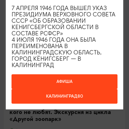
Калининград, Роял парк в «Резиденции Королей»
7 АПРЕЛЯ 1946 ГОДА ВЫШЕЛ УКАЗ
ПРЕЗИДИУМА ВЕРХОВНОГО СОВЕТА
СССР «ОБ ОБРАЗОВАНИИ
ОТ 500₽
КЕНИГСБЕРГСКОЙ ОБЛАСТИ В
СОСТАВЕ РСФСР»
4 ИЮЛЯ 1946 ГОДА ОНА БЫЛА
ПЕРЕИМЕНОВАНА В
КАЛИНИНГРАДСКУЮ ОБЛАСТЬ,
ГОРОД КЁНИГСБЕРГ — В
КАЛИНИНГРАД
АФИША
ЭКСКУРСИИ УЧРЕЖДЕНИЙ КУЛЬТУРЫ
КАЛИНИНГРАД80
Тайны панциря и чешуи или о тех,
кого не любят. Экскурсия из цикла
«Другой зоопарк»