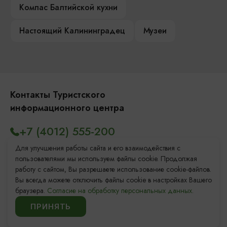
Компас Балтийской кухни
Настоящий Калининградец
Музеи
Контакты Туристского
информационного центра
+7 (4012) 555-200
8 (800) 200-55-39
Для улучшения работы сайта и его взаимодействия с
пользователями мы используем файлы cookie. Продолжая
info@visit-kaliningrad.ru
работу с сайтом, Вы разрешаете использование cookie-файлов.
Вы всегда можете отключить файлы cookie в настройках Вашего
браузера.
Согласие на обработку персональных данных.
Площадь Победы, 1
Закрыто
ПРИНЯТЬ
ул. Октябрьская, 2/3
Закрыто