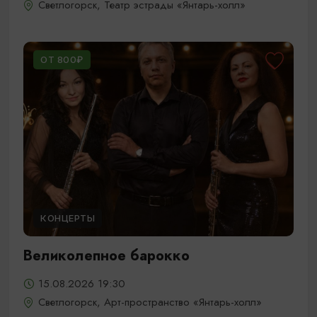
Светлогорск, Театр эстрады «Янтарь-холл»
ОТ 800₽
КОНЦЕРТЫ
Великолепное барокко
15.08.2026 19:30
Светлогорск, Арт-пространство «Янтарь-холл»