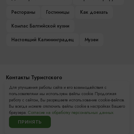
Рестораны
Гостиницы
Как доехать
Компас Балтийской кухни
Настоящий Калининградец
Музеи
Контакты Туристского
информационного центра
Для улучшения работы сайта и его взаимодействия с
пользователями мы используем файлы cookie. Продолжая
+7 (4012) 555-200
работу с сайтом, Вы разрешаете использование cookie-файлов.
Вы всегда можете отключить файлы cookie в настройках Вашего
8 (800) 200-55-39
браузера.
Согласие на обработку персональных данных.
info@visit-kaliningrad.ru
ПРИНЯТЬ