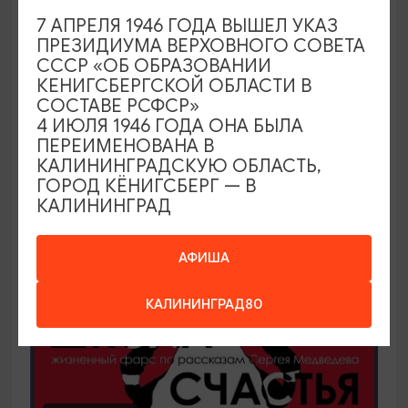
7 АПРЕЛЯ 1946 ГОДА ВЫШЕЛ УКАЗ
Арт-вечер на выставке «Предметные
ПРЕЗИДИУМА ВЕРХОВНОГО СОВЕТА
страсти»
СССР «ОБ ОБРАЗОВАНИИ
КЕНИГСБЕРГСКОЙ ОБЛАСТИ В
14.08.2026 18:00
СОСТАВЕ РСФСР»
Калининград, Калининградский областной музей
4 ИЮЛЯ 1946 ГОДА ОНА БЫЛА
изобразительных искусств
ПЕРЕИМЕНОВАНА В
КАЛИНИНГРАДСКУЮ ОБЛАСТЬ,
ГОРОД КЁНИГСБЕРГ — В
КАЛИНИНГРАД
ОТ 300₽
АФИША
КАЛИНИНГРАД80