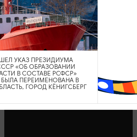
ДРУГИЕ МЕРОПРИЯТИЯ
Международный день фото
12.08.2026 - 19.08.2026, 10:00-19:00
Калининград, Музей янтаря
ВЫШЕЛ УКАЗ ПРЕЗИДИУМА
СССР «ОБ ОБРАЗОВАНИИ
АСТИ В СОСТАВЕ РСФСР»
А БЫЛА ПЕРЕИМЕНОВАНА В
ЛАСТЬ, ГОРОД КЁНИГСБЕРГ
ОТ 1500₽