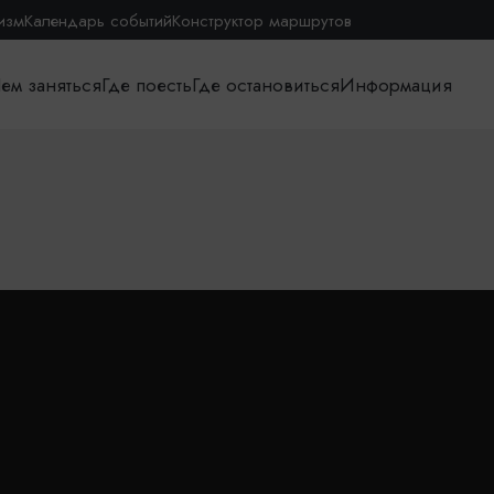
изм
Календарь событий
Конструктор маршрутов
ем заняться
Где поесть
Где остановиться
Информация