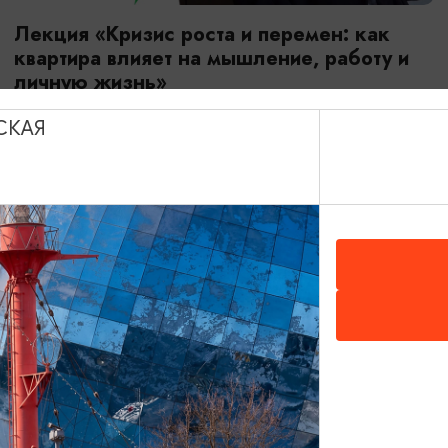
Лекция «Кризис роста и перемен: как
квартира влияет на мышление, работу и
личную жизнь»
12.08.2026 16:00
СКАЯ
Калининград, Центр «Мой бизнес»: ул. Уральская, д. 18,
4 этаж.
ПУШКИНСКАЯ КАРТА
БЕСПЛАТНО