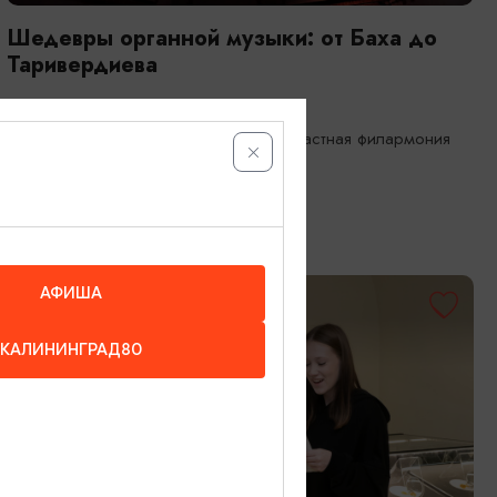
Шедевры органной музыки: от Баха до
Таривердиева
12.08.2026 19:00
Калининград, Калининградская областная филармония
им. Е.Ф. Светланова
АФИША
БЕСПЛАТНО
КАЛИНИНГРАД80