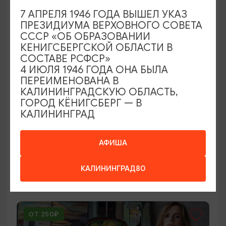
7 АПРЕЛЯ 1946 ГОДА ВЫШЕЛ УКАЗ
ПРЕЗИДИУМА ВЕРХОВНОГО СОВЕТА
СССР «ОБ ОБРАЗОВАНИИ
КЕНИГСБЕРГСКОЙ ОБЛАСТИ В
СОСТАВЕ РСФСР»
4 ИЮЛЯ 1946 ГОДА ОНА БЫЛА
ПЕРЕИМЕНОВАНА В
КАЛИНИНГРАДСКУЮ ОБЛАСТЬ,
ГОРОД КЁНИГСБЕРГ — В
КОНЦЕРТЫ
КАЛИНИНГРАД
Мероприятия в Доме-музее Германа
Брахерта в августе
АФИША
01.08.2026 - 31.08.2026
КАЛИНИНГРАД80
Светлогорск, Дом-музей Германа Брахерта
ОТ 250₽