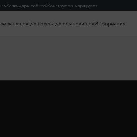
изм
Календарь событий
Конструктор маршрутов
ем заняться
Где поесть
Где остановиться
Информация