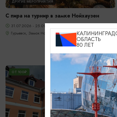
ДРУГИЕ МЕРОПРИЯТИЯ
С пира на турнир в замке Нойхаузен
31.07.2026 - 25.09.2026, 19:00-22:30
Гурьевск, Замок Нойхаузен
КАЛИНИНГРАД
ОБЛАСТЬ
80 ЛЕТ
ОТ 100₽