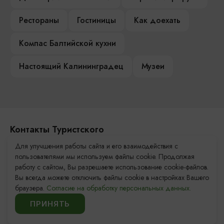
Рестораны
Гостиницы
Как доехать
Компас Балтийской кухни
Настоящий Калининградец
Музеи
Контакты Туристского
информационного центра
Для улучшения работы сайта и его взаимодействия с
пользователями мы используем файлы cookie. Продолжая
+7 (4012) 555-200
работу с сайтом, Вы разрешаете использование cookie-файлов.
Вы всегда можете отключить файлы cookie в настройках Вашего
8 (800) 200-55-39
браузера.
Согласие на обработку персональных данных.
info@visit-kaliningrad.ru
ПРИНЯТЬ