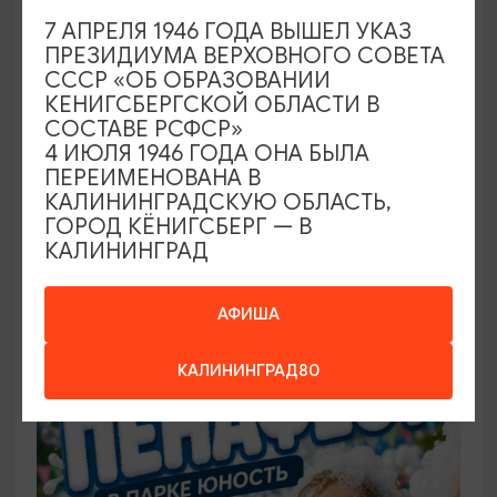
7 АПРЕЛЯ 1946 ГОДА ВЫШЕЛ УКАЗ
ПРЕЗИДИУМА ВЕРХОВНОГО СОВЕТА
САМОЕ ИНТЕРЕСНОЕ
СССР «ОБ ОБРАЗОВАНИИ
КЕНИГСБЕРГСКОЙ ОБЛАСТИ В
Фестиваль викингов Кауп (Большой
СОСТАВЕ РСФСР»
Кауп)
4 ИЮЛЯ 1946 ГОДА ОНА БЫЛА
ПЕРЕИМЕНОВАНА В
08.08.2026 - 09.08.2026, 13:00-22:00 (сб), 12:00-
КАЛИНИНГРАДСКУЮ ОБЛАСТЬ,
17:00 (вс)
ГОРОД КЁНИГСБЕРГ — В
КАЛИНИНГРАД
Зеленоградск, Поселение викингов «Кауп»
АФИША
БЕСПЛАТНО
КАЛИНИНГРАД80