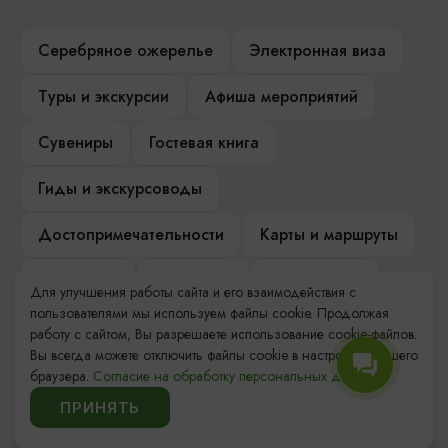
Серебряное ожерелье
Электронная виза
Туры и экскурсии
Афиша мероприятий
Сувениры
Гостевая книга
Гиды и экскурсоводы
Достопримечательности
Карты и маршруты
Рестораны
Гостиницы
Как доехать
Для улучшения работы сайта и его взаимодействия с
пользователями мы используем файлы cookie. Продолжая
Компас Балтийской кухни
работу с сайтом, Вы разрешаете использование cookie-файлов.
Вы всегда можете отключить файлы cookie в настройках Вашего
Настоящий Калининградец
Музеи
браузера.
Согласие на обработку персональных данных.
ПРИНЯТЬ