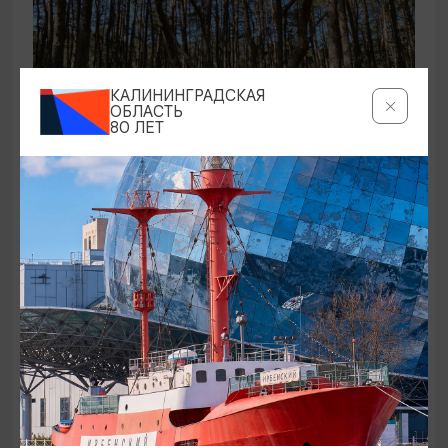
КАЛИНИНГРАДСКАЯ
ОБЛАСТЬ
80 ЛЕТ
ЭКСКУРСИИ УЧРЕЖДЕНИЙ КУЛЬТУРЫ
Аудиоспектакль «Истории Куршской
косы»
01.02.2026 - 31.12.2026, 13:00
Куршская коса
ОТ 2500₽