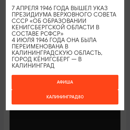
7 АПРЕЛЯ 1946 ГОДА ВЫШЕЛ УКАЗ
ПРЕЗИДИУМА ВЕРХОВНОГО СОВЕТА
СССР «ОБ ОБРАЗОВАНИИ
КЕНИГСБЕРГСКОЙ ОБЛАСТИ В
СОСТАВЕ РСФСР»
МАСТЕР-КЛАССЫ
4 ИЮЛЯ 1946 ГОДА ОНА БЫЛА
ПЕРЕИМЕНОВАНА В
КАЛИНИНГРАДСКУЮ ОБЛАСТЬ,
Мастер-классы по керамике Елены
ГОРОД КЁНИГСБЕРГ — В
Бодяковой
КАЛИНИНГРАД
03.02.2026 - 29.12.2026, вторник в 16:00
Калининград, ул. Баранова, 45
АФИША
КАЛИНИНГРАД80
ОТ 200₽