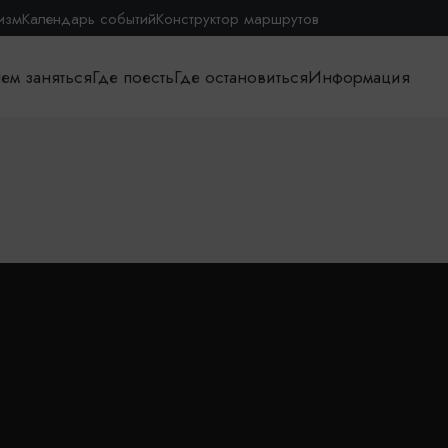
изм
Календарь событий
Конструктор маршрутов
ем заняться
Где поесть
Где остановиться
Информация