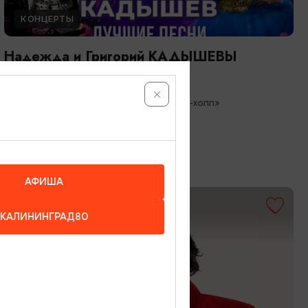
КОНЦЕРТЫ
Надежда и Григорий КАДЫШЕВЫ
26.08.2026 19:00
Светлогорск, Театр эстрады «Янтарь-холл»
АФИША
ОТ 3500₽
КАЛИНИНГРАД80