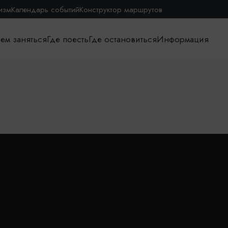
изм
Календарь событий
Конструктор маршрутов
ем заняться
Где поесть
Где остановиться
Информация