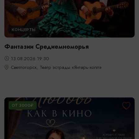
КОНЦЕРТЫ
Фантазии Средиемноморья
13.08.2026 19:30
Светлогорск, Театр эстрады «Янтарь-холл»
ОТ 3000₽