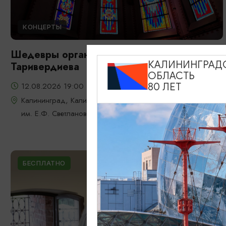
КОНЦЕРТЫ
Шедевры органной музыки: от Баха до
КАЛИНИНГРАД
Таривердиева
ОБЛАСТЬ
12.08.2026 19:00
80 ЛЕТ
Калининград, Калининградская областная филармония
им. Е.Ф. Светланова
БЕСПЛАТНО