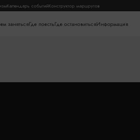
изм
Календарь событий
Конструктор маршрутов
ем заняться
Где поесть
Где остановиться
Информация