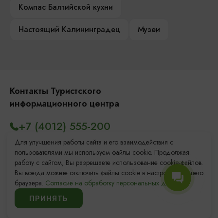
Компас Балтийской кухни
Настоящий Калининградец
Музеи
Контакты Туристского
информационного центра
+7 (4012) 555-200
8 (800) 200-55-39
Для улучшения работы сайта и его взаимодействия с
пользователями мы используем файлы cookie. Продолжая
info@visit-kaliningrad.ru
работу с сайтом, Вы разрешаете использование cookie-файлов.
Вы всегда можете отключить файлы cookie в настройках Вашего
браузера.
Согласие на обработку персональных данных.
Площадь Победы, 1
Откроется в 09:00
ПРИНЯТЬ
ул. Октябрьская, 2/3
Откроется в 09:00