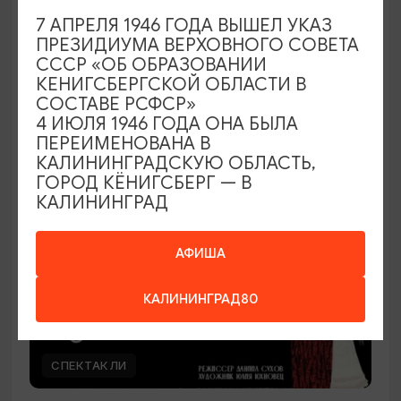
7 АПРЕЛЯ 1946 ГОДА ВЫШЕЛ УКАЗ
Наташа Краснова
ПРЕЗИДИУМА ВЕРХОВНОГО СОВЕТА
СССР «ОБ ОБРАЗОВАНИИ
28.08.2026 19:00
КЕНИГСБЕРГСКОЙ ОБЛАСТИ В
Калининград, Дворец культуры железнодорожников
СОСТАВЕ РСФСР»
4 ИЮЛЯ 1946 ГОДА ОНА БЫЛА
ПЕРЕИМЕНОВАНА В
КАЛИНИНГРАДСКУЮ ОБЛАСТЬ,
ОТ 500₽
ГОРОД КЁНИГСБЕРГ — В
КАЛИНИНГРАД
АФИША
КАЛИНИНГРАД80
СПЕКТАКЛИ