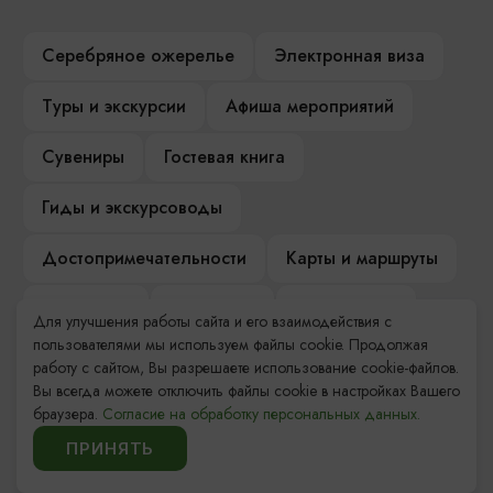
Серебряное ожерелье
Электронная виза
Туры и экскурсии
Афиша мероприятий
Сувениры
Гостевая книга
Гиды и экскурсоводы
Достопримечательности
Карты и маршруты
Рестораны
Гостиницы
Как доехать
Для улучшения работы сайта и его взаимодействия с
пользователями мы используем файлы cookie. Продолжая
Компас Балтийской кухни
работу с сайтом, Вы разрешаете использование cookie-файлов.
Вы всегда можете отключить файлы cookie в настройках Вашего
Настоящий Калининградец
Музеи
браузера.
Согласие на обработку персональных данных.
ПРИНЯТЬ