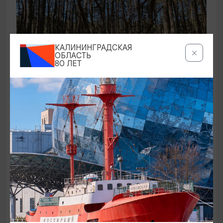
КАЛИНИНГРАДСКАЯ
ОБЛАСТЬ
80 ЛЕТ
ЭКСКУРСИИ УЧРЕЖДЕНИЙ КУЛЬТУРЫ
Аудиоспектакль «Истории Куршской
косы»
01.02.2026 - 31.12.2026, 13:00
Куршская коса
ОТ 2500₽