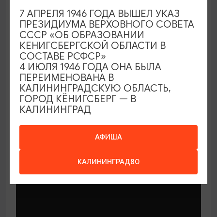
7 АПРЕЛЯ 1946 ГОДА ВЫШЕЛ УКАЗ
ПРЕЗИДИУМА ВЕРХОВНОГО СОВЕТА
СССР «ОБ ОБРАЗОВАНИИ
КЕНИГСБЕРГСКОЙ ОБЛАСТИ В
СОСТАВЕ РСФСР»
МАСТЕР-КЛАССЫ
4 ИЮЛЯ 1946 ГОДА ОНА БЫЛА
ПЕРЕИМЕНОВАНА В
КАЛИНИНГРАДСКУЮ ОБЛАСТЬ,
Мастер-классы по керамике Елены
ГОРОД КЁНИГСБЕРГ — В
Бодяковой
КАЛИНИНГРАД
03.02.2026 - 29.12.2026, вторник в 16:00
Калининград, ул. Баранова, 45
АФИША
КАЛИНИНГРАД80
ОТ 200₽