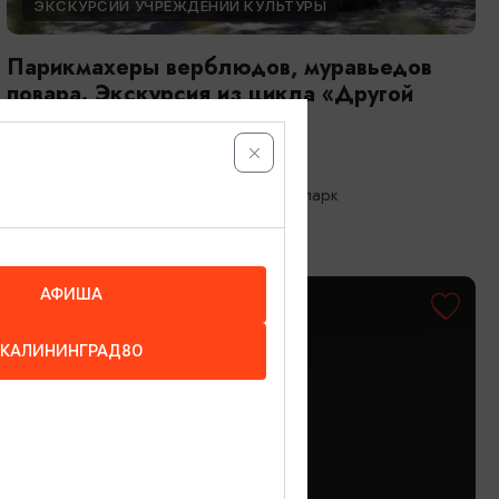
ЭКСКУРСИИ УЧРЕЖДЕНИЙ КУЛЬТУРЫ
Парикмахеры верблюдов, муравьедов
повара. Экскурсия из цикла «Другой
зоопарк»
23.08.2026 10:00
Калининград, Калининградский зоопарк
АФИША
ОТ 1500₽
КАЛИНИНГРАД80