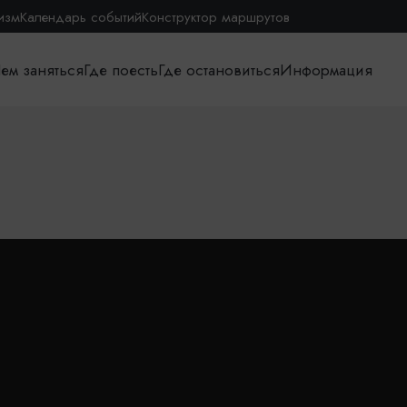
изм
Календарь событий
Конструктор маршрутов
ем заняться
Где поесть
Где остановиться
Информация