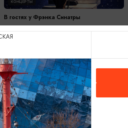
КОНЦЕРТЫ
В гостях у Фрэнка Синатры
23.08.2026 17:00
Светлогорск, Театр эстрады «Янтарь-холл»
СКАЯ
ОТ 250₽