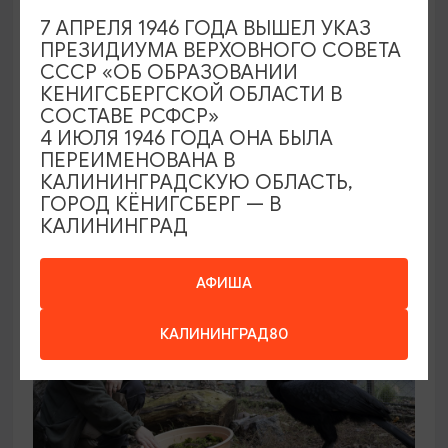
7 АПРЕЛЯ 1946 ГОДА ВЫШЕЛ УКАЗ
ПРЕЗИДИУМА ВЕРХОВНОГО СОВЕТА
КОНЦЕРТЫ
СССР «ОБ ОБРАЗОВАНИИ
КЕНИГСБЕРГСКОЙ ОБЛАСТИ В
Звучащие сады
СОСТАВЕ РСФСР»
4 ИЮЛЯ 1946 ГОДА ОНА БЫЛА
09.08.2026 18:00
ПЕРЕИМЕНОВАНА В
Калининград, Собор на острове Канта
КАЛИНИНГРАДСКУЮ ОБЛАСТЬ,
ГОРОД КЁНИГСБЕРГ — В
КАЛИНИНГРАД
ОТ 500₽
АФИША
КАЛИНИНГРАД80