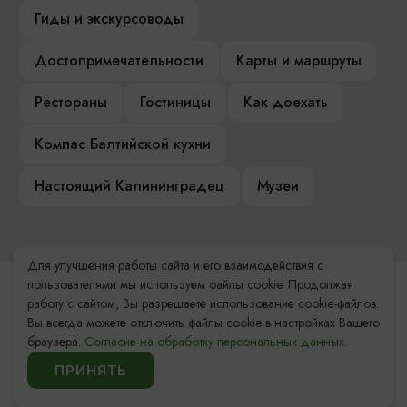
Гиды и экскурсоводы
Достопримечательности
Карты и маршруты
Рестораны
Гостиницы
Как доехать
Компас Балтийской кухни
Настоящий Калининградец
Музеи
Для улучшения работы сайта и его взаимодействия с
пользователями мы используем файлы cookie. Продолжая
Контакты Туристского
работу с сайтом, Вы разрешаете использование cookie-файлов.
информационного центра
Вы всегда можете отключить файлы cookie в настройках Вашего
браузера.
Согласие на обработку персональных данных.
+7 (4012) 555-200
ПРИНЯТЬ
8 (800) 200-55-39