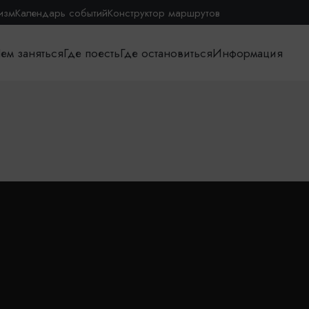
изм
Календарь событий
Конструктор маршрутов
ем заняться
Где поесть
Где остановиться
Информация