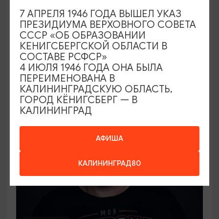
СПЕКТАКЛИ
7 АПРЕЛЯ 1946 ГОДА ВЫШЕЛ УКАЗ
ПРЕЗИДИУМА ВЕРХОВНОГО СОВЕТА
Лорд Фаунтлерой
СССР «ОБ ОБРАЗОВАНИИ
КЕНИГСБЕРГСКОЙ ОБЛАСТИ В
10.09.2026 19:00
СОСТАВЕ РСФСР»
Калининград, Калининградский областной
4 ИЮЛЯ 1946 ГОДА ОНА БЫЛА
драматический театр
ПЕРЕИМЕНОВАНА В
КАЛИНИНГРАДСКУЮ ОБЛАСТЬ,
ГОРОД КЁНИГСБЕРГ — В
КАЛИНИНГРАД
ОТ 1000₽
АФИША
КАЛИНИНГРАД80