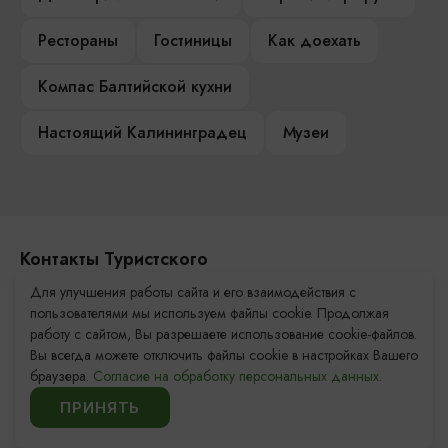
Рестораны
Гостиницы
Как доехать
Компас Балтийской кухни
Настоящий Калининградец
Музеи
Контакты Туристского
информационного центра
Для улучшения работы сайта и его взаимодействия с
пользователями мы используем файлы cookie. Продолжая
+7 (4012) 555-200
работу с сайтом, Вы разрешаете использование cookie-файлов.
Вы всегда можете отключить файлы cookie в настройках Вашего
8 (800) 200-55-39
браузера.
Согласие на обработку персональных данных.
info@visit-kaliningrad.ru
ПРИНЯТЬ