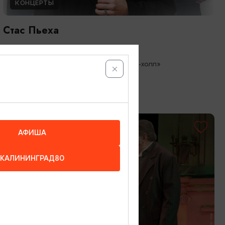
КОНЦЕРТЫ
Стас Пьеха
09.09.2026 19:00
Светлогорск, Театр эстрады «Янтарь-холл»
ОТ 500₽
ПУШКИНСКАЯ КАРТА
АФИША
КАЛИНИНГРАД80