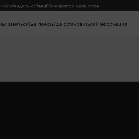
изм
Календарь событий
Конструктор маршрутов
ем заняться
Где поесть
Где остановиться
Информация