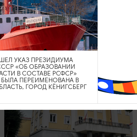
КОНЦЕРТЫ
Чиж & Cо
10.09.2026 19:00
Светлогорск, Театр эстрады «Янтарь-холл»
ВЫШЕЛ УКАЗ ПРЕЗИДИУМА
СССР «ОБ ОБРАЗОВАНИИ
АСТИ В СОСТАВЕ РСФСР»
А БЫЛА ПЕРЕИМЕНОВАНА В
ОТ 500₽
ПУШКИНСКАЯ КАРТА
ЛАСТЬ, ГОРОД КЁНИГСБЕРГ