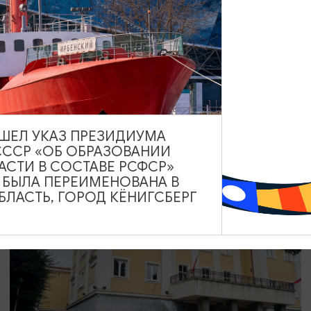
КОНЦЕРТЫ
Чиж & Cо
10.09.2026 19:00
Светлогорск, Театр эстрады «Янтарь-холл»
ВЫШЕЛ УКАЗ ПРЕЗИДИУМА
СССР «ОБ ОБРАЗОВАНИИ
АСТИ В СОСТАВЕ РСФСР»
А БЫЛА ПЕРЕИМЕНОВАНА В
ОТ 500₽
ПУШКИНСКАЯ КАРТА
ЛАСТЬ, ГОРОД КЁНИГСБЕРГ