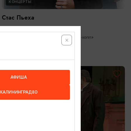
КОНЦЕРТЫ
Стас Пьеха
09.09.2026 19:00
Светлогорск, Театр эстрады «Янтарь-холл»
ОТ 500₽
ПУШКИНСКАЯ КАРТА
АФИША
КАЛИНИНГРАД80