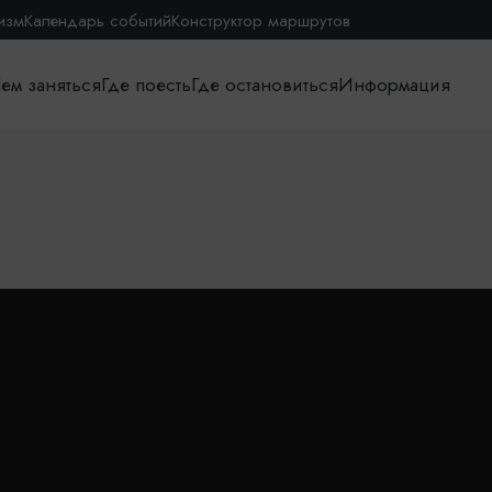
изм
Календарь событий
Конструктор маршрутов
ем заняться
Где поесть
Где остановиться
Информация