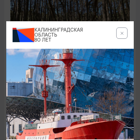
КАЛИНИНГРАДСКАЯ
ОБЛАСТЬ
80 ЛЕТ
ЭКСКУРСИИ УЧРЕЖДЕНИЙ КУЛЬТУРЫ
Аудиоспектакль «Истории Куршской
косы»
01.02.2026 - 31.12.2026, 13:00
Куршская коса
ОТ 2500₽