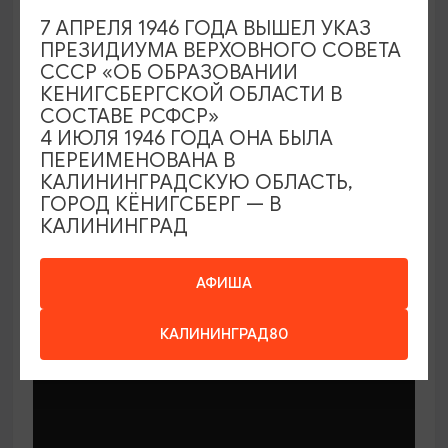
7 АПРЕЛЯ 1946 ГОДА ВЫШЕЛ УКАЗ
ПРЕЗИДИУМА ВЕРХОВНОГО СОВЕТА
СССР «ОБ ОБРАЗОВАНИИ
КЕНИГСБЕРГСКОЙ ОБЛАСТИ В
СОСТАВЕ РСФСР»
МАСТЕР-КЛАССЫ
4 ИЮЛЯ 1946 ГОДА ОНА БЫЛА
ПЕРЕИМЕНОВАНА В
КАЛИНИНГРАДСКУЮ ОБЛАСТЬ,
Мастер-классы по керамике Елены
ГОРОД КЁНИГСБЕРГ — В
Бодяковой
КАЛИНИНГРАД
03.02.2026 - 29.12.2026, вторник в 16:00
Калининград, ул. Баранова, 45
АФИША
КАЛИНИНГРАД80
ОТ 200₽