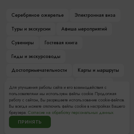
Серебряное ожерелье
Электронная виза
Туры и экскурсии
Афиша мероприятий
Сувениры
Гостевая книга
Гиды и экскурсоводы
Достопримечательности
Карты и маршруты
Рестораны
Гостиницы
Как доехать
Для улучшения работы сайта и его взаимодействия с
пользователями мы используем файлы cookie. Продолжая
Компас Балтийской кухни
работу с сайтом, Вы разрешаете использование cookie-файлов.
Вы всегда можете отключить файлы cookie в настройках Вашего
Настоящий Калининградец
Музеи
браузера.
Согласие на обработку персональных данных.
ПРИНЯТЬ