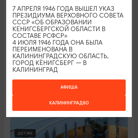
7 АПРЕЛЯ 1946 ГОДА ВЫШЕЛ УКАЗ
Концерты в Лютеранской церкви
ПРЕЗИДИУМА ВЕРХОВНОГО СОВЕТА
СССР «ОБ ОБРАЗОВАНИИ
19.07.2026 - 19.08.2026, 19:00
КЕНИГСБЕРГСКОЙ ОБЛАСТИ В
Калининград, Евангелическо-лютеранская церковь
СОСТАВЕ РСФСР»
«Воскресения»
4 ИЮЛЯ 1946 ГОДА ОНА БЫЛА
ПЕРЕИМЕНОВАНА В
КАЛИНИНГРАДСКУЮ ОБЛАСТЬ,
ГОРОД КЁНИГСБЕРГ — В
ОТ 250₽
КАЛИНИНГРАД
АФИША
КАЛИНИНГРАД80
ДЕТЯМ