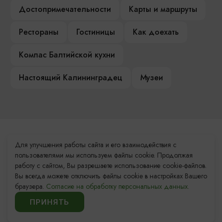
Достопримечательности
Карты и маршруты
Рестораны
Гостиницы
Как доехать
Компас Балтийской кухни
Настоящий Калининградец
Музеи
Контакты Туристского
Для улучшения работы сайта и его взаимодействия с
информационного центра
пользователями мы используем файлы cookie. Продолжая
работу с сайтом, Вы разрешаете использование cookie-файлов.
+7 (4012) 555-200
Вы всегда можете отключить файлы cookie в настройках Вашего
браузера.
Согласие на обработку персональных данных.
8 (800) 200-55-39
ПРИНЯТЬ
info@visit-kaliningrad.ru