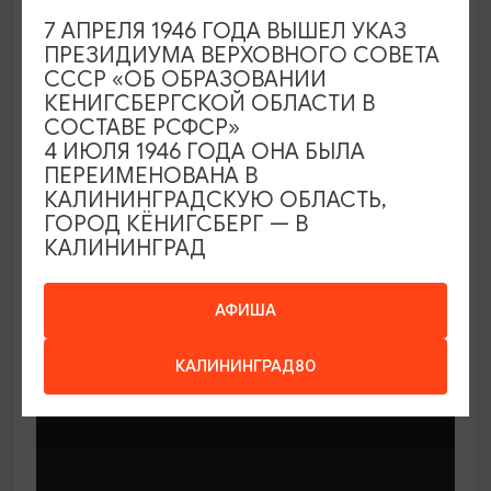
7 АПРЕЛЯ 1946 ГОДА ВЫШЕЛ УКАЗ
ПРЕЗИДИУМА ВЕРХОВНОГО СОВЕТА
СССР «ОБ ОБРАЗОВАНИИ
КЕНИГСБЕРГСКОЙ ОБЛАСТИ В
СОСТАВЕ РСФСР»
МАСТЕР-КЛАССЫ
4 ИЮЛЯ 1946 ГОДА ОНА БЫЛА
ПЕРЕИМЕНОВАНА В
КАЛИНИНГРАДСКУЮ ОБЛАСТЬ,
Мастер-классы по керамике Елены
ГОРОД КЁНИГСБЕРГ — В
Бодяковой
КАЛИНИНГРАД
03.02.2026 - 29.12.2026, вторник в 16:00
Калининград, ул. Баранова, 45
АФИША
КАЛИНИНГРАД80
ОТ 200₽