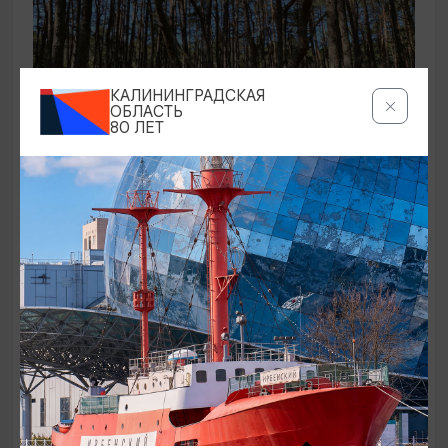
КАЛИНИНГРАДСКАЯ
ОБЛАСТЬ
80 ЛЕТ
ЭКСКУРСИИ УЧРЕЖДЕНИЙ КУЛЬТУРЫ
Аудиоспектакль «Истории Куршской
косы»
01.02.2026 - 31.12.2026, 13:00
Куршская коса
ОТ 2500₽