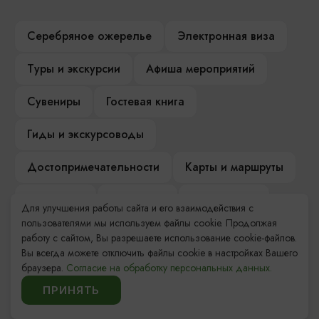
Серебряное ожерелье
Электронная виза
Туры и экскурсии
Афиша мероприятий
Сувениры
Гостевая книга
Гиды и экскурсоводы
Достопримечательности
Карты и маршруты
Рестораны
Гостиницы
Как доехать
Для улучшения работы сайта и его взаимодействия с
пользователями мы используем файлы cookie. Продолжая
Компас Балтийской кухни
работу с сайтом, Вы разрешаете использование cookie-файлов.
Вы всегда можете отключить файлы cookie в настройках Вашего
Настоящий Калининградец
Музеи
браузера.
Согласие на обработку персональных данных.
ПРИНЯТЬ