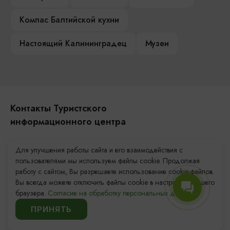
Компас Балтийской кухни
Настоящий Калининградец
Музеи
Контакты Туристского
информационного центра
+7 (4012) 555-200
Для улучшения работы сайта и его взаимодействия с
пользователями мы используем файлы cookie. Продолжая
8 (800) 200-55-39
работу с сайтом, Вы разрешаете использование cookie-файлов.
info@visit-kaliningrad.ru
Вы всегда можете отключить файлы cookie в настройках Вашего
браузера.
Согласие на обработку персональных данных.
Площадь Победы, 1
Закрыто
ПРИНЯТЬ
ул. Октябрьская, 2/3
Закрыто