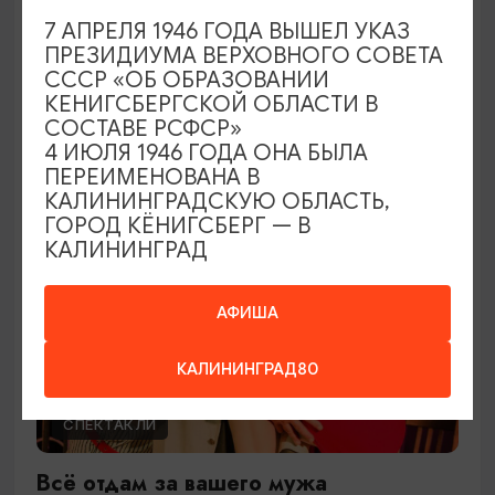
Ужин дураков
7 АПРЕЛЯ 1946 ГОДА ВЫШЕЛ УКАЗ
ПРЕЗИДИУМА ВЕРХОВНОГО СОВЕТА
28.08.2026 19:00
СССР «ОБ ОБРАЗОВАНИИ
Гурьевск, Центр культуры и досуга г. Гурьевск
КЕНИГСБЕРГСКОЙ ОБЛАСТИ В
СОСТАВЕ РСФСР»
4 ИЮЛЯ 1946 ГОДА ОНА БЫЛА
ПЕРЕИМЕНОВАНА В
ОТ 1200₽
ПУШКИНСКАЯ КАРТА
КАЛИНИНГРАДСКУЮ ОБЛАСТЬ,
ГОРОД КЁНИГСБЕРГ — В
КАЛИНИНГРАД
АФИША
КАЛИНИНГРАД80
СПЕКТАКЛИ
Всё отдам за вашего мужа