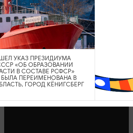
ЭКСКУРСИИ УЧРЕЖДЕНИЙ КУЛЬТУРЫ
Парикмахеры верблюдов, муравьедов
повара. Экскурсия из цикла «Другой
зоопарк»
23.08.2026 10:00
ВЫШЕЛ УКАЗ ПРЕЗИДИУМА
Калининград, Калининградский зоопарк
СССР «ОБ ОБРАЗОВАНИИ
АСТИ В СОСТАВЕ РСФСР»
А БЫЛА ПЕРЕИМЕНОВАНА В
ЛАСТЬ, ГОРОД КЁНИГСБЕРГ
ОТ 1500₽