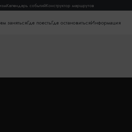
изм
Календарь событий
Конструктор маршрутов
ем заняться
Где поесть
Где остановиться
Информация