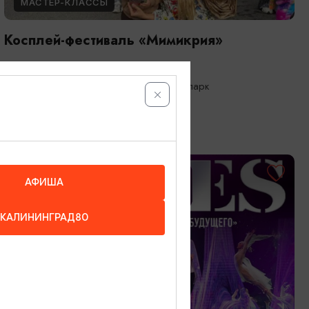
МАСТЕР-КЛАССЫ
Косплей-фестиваль «Мимикрия»
23.08.2026 12:00
Калининград, Калининградский зоопарк
ОТ 1500₽
АФИША
КАЛИНИНГРАД80