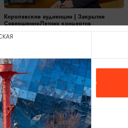
КОНЦЕРТЫ
Королевские аудиенции | Закрытие
СовершенноЛетних концертов
23.08.2026 18:00
СКАЯ
Калининград, Собор на острове Канта
ОТ 500₽