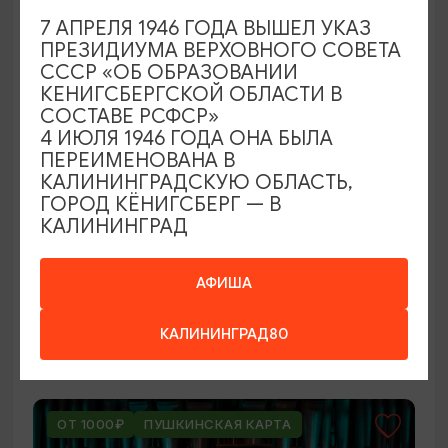
ОТ 250₽
7 АПРЕЛЯ 1946 ГОДА ВЫШЕЛ УКАЗ
ПРЕЗИДИУМА ВЕРХОВНОГО СОВЕТА
СССР «ОБ ОБРАЗОВАНИИ
КЕНИГСБЕРГСКОЙ ОБЛАСТИ В
СОСТАВЕ РСФСР»
4 ИЮЛЯ 1946 ГОДА ОНА БЫЛА
ПЕРЕИМЕНОВАНА В
КАЛИНИНГРАДСКУЮ ОБЛАСТЬ,
ГОРОД КЁНИГСБЕРГ — В
КАЛИНИНГРАД
ВЫСТАВКИ
Оставленный багаж
АФИША
02.08.2026 - 22.08.2026
КАЛИНИНГРАД80
Светлогорск, Арт-пространство «Янтарь-холл»
ОТ 1000₽
ПУШКИНСКАЯ КАРТА