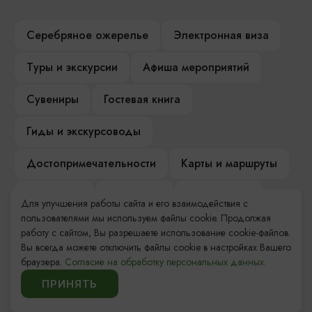
Серебряное ожерелье
Электронная виза
Туры и экскурсии
Афиша мероприятий
Сувениры
Гостевая книга
Гиды и экскурсоводы
Достопримечательности
Карты и маршруты
Рестораны
Гостиницы
Как доехать
Для улучшения работы сайта и его взаимодействия с
пользователями мы используем файлы cookie. Продолжая
Компас Балтийской кухни
работу с сайтом, Вы разрешаете использование cookie-файлов.
Вы всегда можете отключить файлы cookie в настройках Вашего
Настоящий Калининградец
Музеи
браузера.
Согласие на обработку персональных данных.
ПРИНЯТЬ