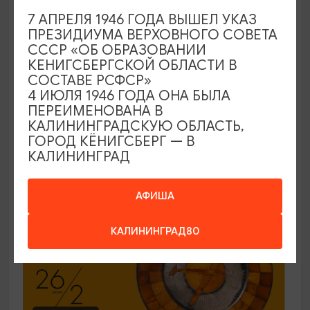
7 АПРЕЛЯ 1946 ГОДА ВЫШЕЛ УКАЗ
ЭКСКУРСИИ УЧРЕЖДЕНИЙ КУЛЬТУРЫ
ПРЕЗИДИУМА ВЕРХОВНОГО СОВЕТА
СССР «ОБ ОБРАЗОВАНИИ
Код города. История в символах
КЕНИГСБЕРГСКОЙ ОБЛАСТИ В
СОСТАВЕ РСФСР»
25.06.2026 - 30.09.2026, ПН-ПТ в 12:00
4 ИЮЛЯ 1946 ГОДА ОНА БЫЛА
Калининград, Музей янтаря
ПЕРЕИМЕНОВАНА В
КАЛИНИНГРАДСКУЮ ОБЛАСТЬ,
ГОРОД КЁНИГСБЕРГ — В
КАЛИНИНГРАД
ОТ 150₽
ПУШКИНСКАЯ КАРТА
АФИША
КАЛИНИНГРАД80