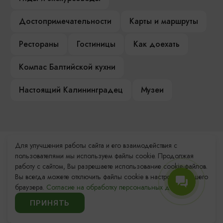
Достопримечательности
Карты и маршруты
Рестораны
Гостиницы
Как доехать
Компас Балтийской кухни
Настоящий Калининградец
Музеи
Для улучшения работы сайта и его взаимодействия с
Контакты Туристского
пользователями мы используем файлы cookie. Продолжая
информационного центра
работу с сайтом, Вы разрешаете использование cookie-файлов.
Вы всегда можете отключить файлы cookie в настройках Вашего
+7 (4012) 555-200
браузера.
Согласие на обработку персональных данных.
ПРИНЯТЬ
8 (800) 200-55-39