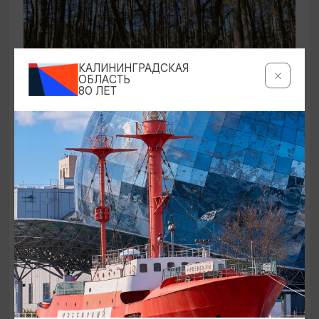
КАЛИНИНГРАДСКАЯ
ОБЛАСТЬ
80 ЛЕТ
ЭКСКУРСИИ УЧРЕЖДЕНИЙ КУЛЬТУРЫ
Аудиоспектакль «Истории Куршской
косы»
01.02.2026 - 31.12.2026, 13:00
Куршская коса
ОТ 2500₽