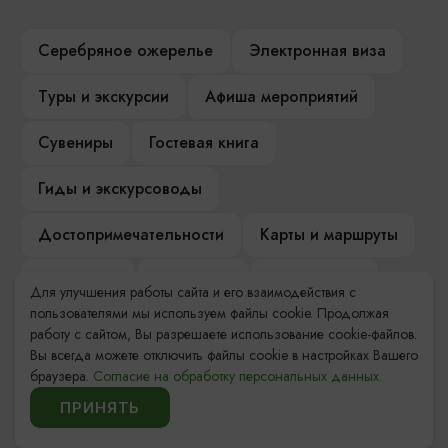
Серебряное ожерелье
Электронная виза
Туры и экскурсии
Афиша мероприятий
Сувениры
Гостевая книга
Гиды и экскурсоводы
Достопримечательности
Карты и маршруты
Рестораны
Гостиницы
Как доехать
Для улучшения работы сайта и его взаимодействия с
пользователями мы используем файлы cookie. Продолжая
Компас Балтийской кухни
работу с сайтом, Вы разрешаете использование cookie-файлов.
Вы всегда можете отключить файлы cookie в настройках Вашего
Настоящий Калининградец
Музеи
браузера.
Согласие на обработку персональных данных.
ПРИНЯТЬ