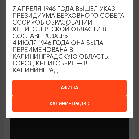
7 АПРЕЛЯ 1946 ГОДА ВЫШЕЛ УКАЗ
ПРЕЗИДИУМА ВЕРХОВНОГО СОВЕТА
СССР «ОБ ОБРАЗОВАНИИ
КЕНИГСБЕРГСКОЙ ОБЛАСТИ В
СОСТАВЕ РСФСР»
МАСТЕР-КЛАССЫ
4 ИЮЛЯ 1946 ГОДА ОНА БЫЛА
ПЕРЕИМЕНОВАНА В
КАЛИНИНГРАДСКУЮ ОБЛАСТЬ,
Мастер-классы по керамике Елены
ГОРОД КЁНИГСБЕРГ — В
Бодяковой
КАЛИНИНГРАД
03.02.2026 - 29.12.2026, вторник в 16:00
Калининград, ул. Баранова, 45
АФИША
КАЛИНИНГРАД80
ОТ 200₽