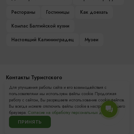
Рестораны
Гостиницы
Как доехать
Компас Балтийской кухни
Настоящий Калининградец
Музеи
Контакты Туристского
информационного центра
Для улучшения работы сайта и его взаимодействия с
пользователями мы используем файлы cookie. Продолжая
+7 (4012) 555-200
работу с сайтом, Вы разрешаете использование cookie-файлов.
Вы всегда можете отключить файлы cookie в настройках Вашего
8 (800) 200-55-39
браузера.
Согласие на обработку персональных данных.
info@visit-kaliningrad.ru
ПРИНЯТЬ