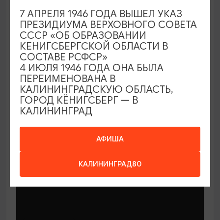
7 АПРЕЛЯ 1946 ГОДА ВЫШЕЛ УКАЗ
СПЕКТАКЛИ
ПРЕЗИДИУМА ВЕРХОВНОГО СОВЕТА
СССР «ОБ ОБРАЗОВАНИИ
Улитка и Кит
КЕНИГСБЕРГСКОЙ ОБЛАСТИ В
СОСТАВЕ РСФСР»
06.09.2026 11:00
4 ИЮЛЯ 1946 ГОДА ОНА БЫЛА
Светлогорск, Арт-пространство «Янтарь-холл»
ПЕРЕИМЕНОВАНА В
КАЛИНИНГРАДСКУЮ ОБЛАСТЬ,
ГОРОД КЁНИГСБЕРГ — В
КАЛИНИНГРАД
ОТ 500₽
ПУШКИНСКАЯ КАРТА
АФИША
КАЛИНИНГРАД80