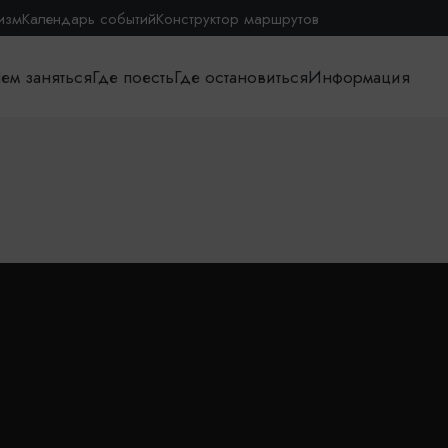
изм
Календарь событий
Конструктор маршрутов
ем заняться
Где поесть
Где остановиться
Информация