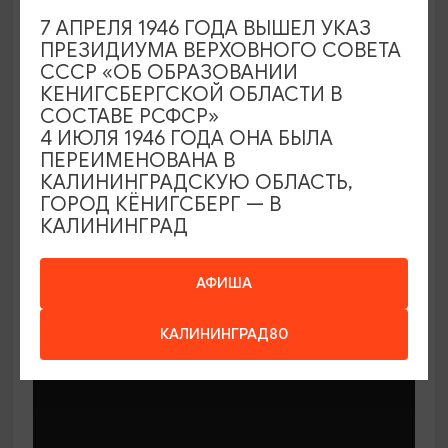
7 АПРЕЛЯ 1946 ГОДА ВЫШЕЛ УКАЗ
ПРЕЗИДИУМА ВЕРХОВНОГО СОВЕТА
СССР «ОБ ОБРАЗОВАНИИ
КЕНИГСБЕРГСКОЙ ОБЛАСТИ В
СОСТАВЕ РСФСР»
МАСТЕР-КЛАССЫ
4 ИЮЛЯ 1946 ГОДА ОНА БЫЛА
ПЕРЕИМЕНОВАНА В
КАЛИНИНГРАДСКУЮ ОБЛАСТЬ,
Мастер-классы по керамике Елены
ГОРОД КЁНИГСБЕРГ — В
Бодяковой
КАЛИНИНГРАД
03.02.2026 - 29.12.2026, вторник в 16:00
Калининград, ул. Баранова, 45
АФИША
КАЛИНИНГРАД80
ОТ 200₽