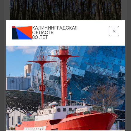
КАЛИНИНГРАДСКАЯ
ОБЛАСТЬ
80 ЛЕТ
ЭКСКУРСИИ УЧРЕЖДЕНИЙ КУЛЬТУРЫ
Аудиоспектакль «Истории Куршской
косы»
01.02.2026 - 31.12.2026, 13:00
Куршская коса
ОТ 2500₽