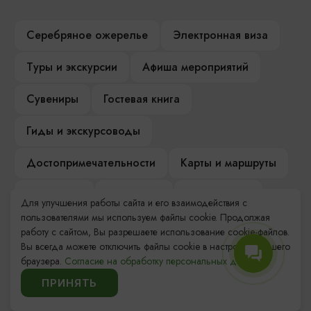
Серебряное ожерелье
Электронная виза
Туры и экскурсии
Афиша мероприятий
Сувениры
Гостевая книга
Гиды и экскурсоводы
Достопримечательности
Карты и маршруты
Рестораны
Гостиницы
Как доехать
Для улучшения работы сайта и его взаимодействия с
пользователями мы используем файлы cookie. Продолжая
Компас Балтийской кухни
работу с сайтом, Вы разрешаете использование cookie-файлов.
Вы всегда можете отключить файлы cookie в настройках Вашего
Настоящий Калининградец
Музеи
браузера.
Согласие на обработку персональных данных.
ПРИНЯТЬ