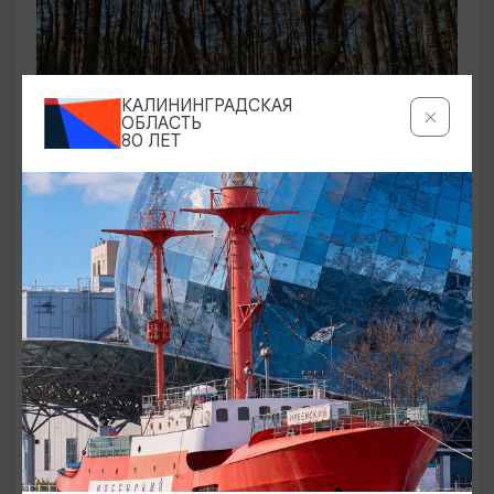
КАЛИНИНГРАДСКАЯ
ОБЛАСТЬ
80 ЛЕТ
ЭКСКУРСИИ УЧРЕЖДЕНИЙ КУЛЬТУРЫ
Аудиоспектакль «Истории Куршской
косы»
01.02.2026 - 31.12.2026, 13:00
Куршская коса
ОТ 2500₽