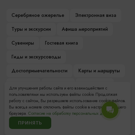
Серебряное ожерелье
Электронная виза
Туры и экскурсии
Афиша мероприятий
Сувениры
Гостевая книга
Гиды и экскурсоводы
Достопримечательности
Карты и маршруты
Рестораны
Гостиницы
Как доехать
Для улучшения работы сайта и его взаимодействия с
пользователями мы используем файлы cookie. Продолжая
Компас Балтийской кухни
работу с сайтом, Вы разрешаете использование cookie-файлов.
Вы всегда можете отключить файлы cookie в настройках Вашего
Настоящий Калининградец
Музеи
браузера.
Согласие на обработку персональных данных.
ПРИНЯТЬ